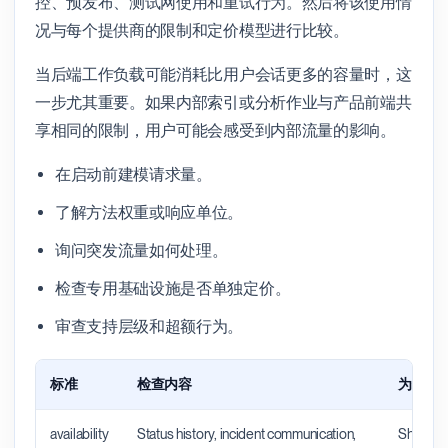
控、预发布、测试网使用和重试行为。然后将该使用情
况与每个提供商的限制和定价模型进行比较。
当后端工作负载可能消耗比用户会话更多的容量时，这
一步尤其重要。如果内部索引或分析作业与产品前端共
享相同的限制，用户可能会感受到内部流量的影响。
在启动前建模请求量。
了解方法权重或响应单位。
询问突发流量如何处理。
检查专用基础设施是否单独定价。
审查支持层级和超额行为。
标准
检查内容
为什么
availability
Status history, incident communication,
Shows wh