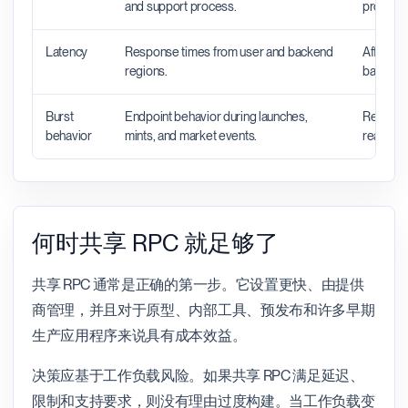
and support process.
productio
Latency
Response times from user and backend
Affects 
regions.
backend 
Burst
Endpoint behavior during launches,
Reveals 
behavior
mints, and market events.
real traff
何时共享 RPC 就足够了
共享 RPC 通常是正确的第一步。它设置更快、由提供
商管理，并且对于原型、内部工具、预发布和许多早期
生产应用程序来说具有成本效益。
决策应基于工作负载风险。如果共享 RPC 满足延迟、
限制和支持要求，则没有理由过度构建。当工作负载变