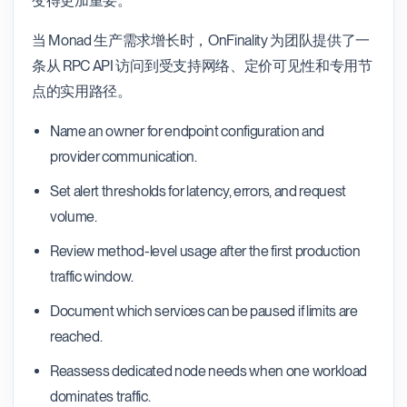
变得更加重要。
当 Monad 生产需求增长时，OnFinality 为团队提供了一
条从 RPC API 访问到受支持网络、定价可见性和专用节
点的实用路径。
Name an owner for endpoint configuration and
provider communication.
Set alert thresholds for latency, errors, and request
volume.
Review method-level usage after the first production
traffic window.
Document which services can be paused if limits are
reached.
Reassess dedicated node needs when one workload
dominates traffic.