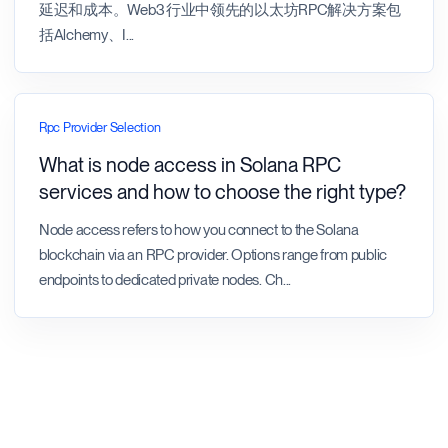
延迟和成本。Web3行业中领先的以太坊RPC解决方案包
括Alchemy、I
...
Rpc Provider Selection
What is node access in Solana RPC
services and how to choose the right type?
Node access refers to how you connect to the Solana
blockchain via an RPC provider. Options range from public
endpoints to dedicated private nodes. Ch
...