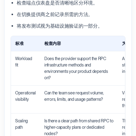
检查端点仪表盘是否清晰地区分环境。
在切换提供商之前记录所需的方法。
将发布测试视为基础设施验证的一部分。
标准
检查内容
为什么
Workload
Does the provider support the RPC
A provid
fit
infrastructure methods and
still be
environments your product depends
indexers
on?
Operational
Can the team see request volume,
Visibili
visibility
errors, limits, and usage patterns?
request
the pro
Scaling
Is there a clear path from shared RPC to
The righ
path
higher-capacity plans or dedicated
rebuild 
nodes?
increas