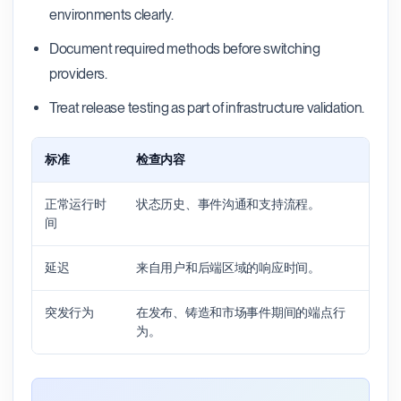
environments clearly.
Document required methods before switching
providers.
Treat release testing as part of infrastructure validation.
标准
检查内容
为什
正常运行时
状态历史、事件沟通和支持流程。
表明
间
施。
延迟
来自用户和后端区域的响应时间。
影响
突发行为
在发布、铸造和市场事件期间的端点行
揭示
为。