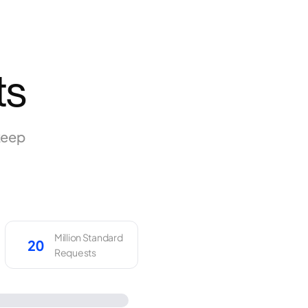
ts
keep
Million Standard
Requests