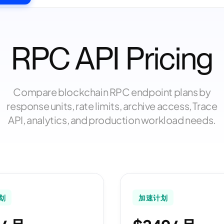
RPC API Pricing
Compare blockchain RPC endpoint plans by
response units, rate limits, archive access, Trace
API, analytics, and production workload needs.
划
加速计划