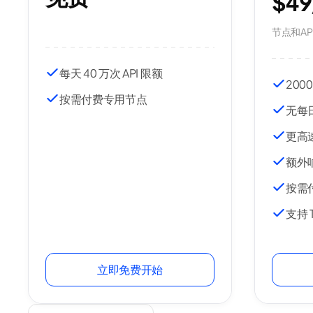
$49
节点和AP
每天 40 万次 API 限额
200
按需付费专用节点
无每
更高
额外响
按需
支持 T
立即免费开始