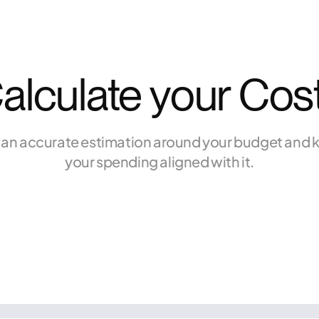
alculate your Cos
 an accurate estimation around your budget and 
your spending aligned with it.