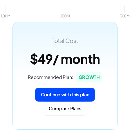
100M
200M
300M
Total Cost
$49
/ month
Recommended Plan:
GROWTH
Continue with this plan
Compare Plans