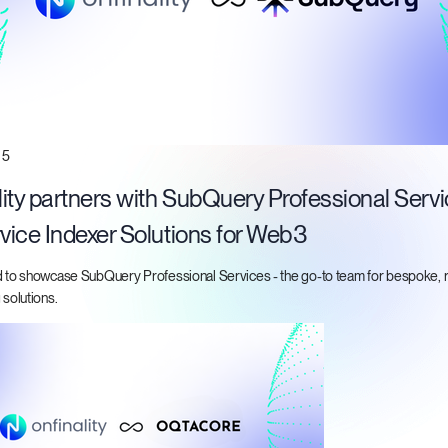
25
ity partners with SubQuery Professional Servi
rvice Indexer Solutions for Web3
d to showcase SubQuery Professional Services - the go-to team for bespoke, r
 solutions.