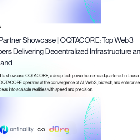
5
r Partner Showcase | OQTACORE: Top Web3
ers Delivering Decentralized Infrastructure a
mand
ed to showcase OQTACORE, a deep tech powerhouse headquartered in Lausan
 OQTACORE operates at the convergence of AI, Web3, biotech, and enterprise
ideas into scalable realities with speed and precision.