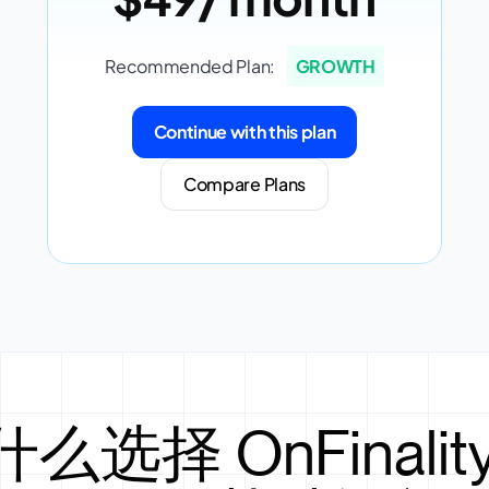
Recommended Plan:
GROWTH
Continue with this plan
Compare Plans
么选择 OnFinalit