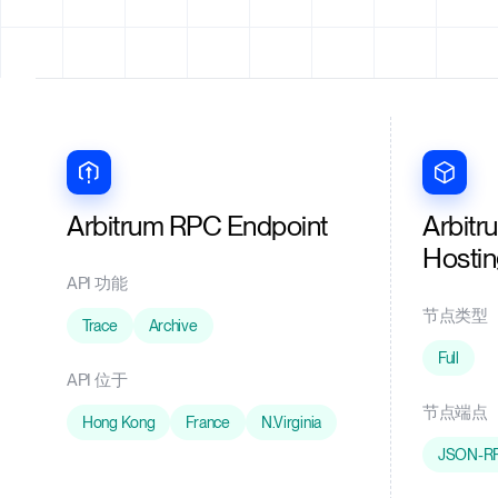
Arbitrum RPC Endpoint
Arbitr
Hosti
API 功能
节点类型
Trace
Archive
Full
API 位于
节点端点
Hong Kong
France
N.Virginia
JSON-R