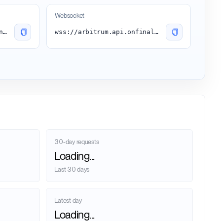
Websocket
https://arbitrum.api.onfinality.io/public
wss://arbitrum.api.onfinality.io/public-ws
30-day requests
Loading...
Last 30 days
Latest day
Loading...