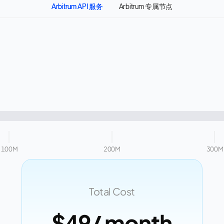
Arbitrum API 服务
Arbitrum 专属节点
100M
200M
300M
Total Cost
$49
/ month