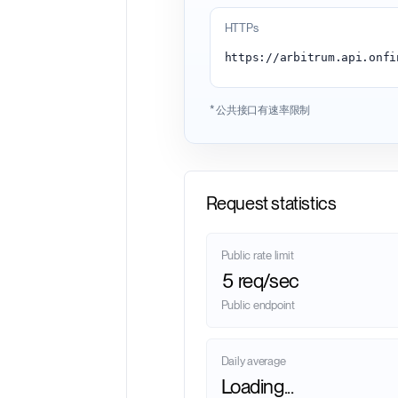
HTTPs
* 公共接口有速率限制
Request statistics
Public rate limit
5 req/sec
Public endpoint
Daily average
Loading...