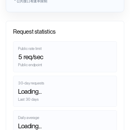
* 公共接口有速率限制
Request statistics
Public rate limit
5 req/sec
Public endpoint
30-day requests
Loading...
Last 30 days
Daily average
Loading...