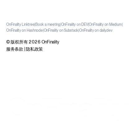
OnFinality Linktree
|
Book a meeting
|
OnFinality on DEV
|
OnFinality on Medium
|
OnFinality on Hashnode
|
OnFinality on Substack
|
OnFinality on daily.dev
© 版权所有 2026 OnFinality
服务条款
|
隐私政策