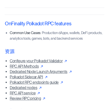
OnFinality Polkadot RPC features
Common Use Cases
: Production dApps, wallets, DeFi products,
analytics tools, games, bots, and backend services
资源
Configure your Polkadot Validator
RPC API Methods
Dedicated Node Launch Arguments
Polkadot Sidecar API
Polkadot RPC endpoints guide
Dedicated nodes
RPC API service
Review RPC pricing