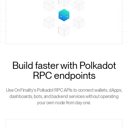
Build faster with Polkadot
RPC endpoints
Use OnFinality's Polkadot RPC APIs to connect wallets, dApps,
dashboards, bots, and backend services without operating
your own node from day one.