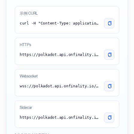
示例 CURL
curl -H "Content-Type: application/json" -d '{"id":1, "jsonrpc":"2.0", "method": "chain_getBlock"}' 'https://polkadot.api.onfinality.io/public'
HTTPs
https://polkadot.api.onfinality.io/public
Websocket
wss://polkadot.api.onfinality.io/public-ws
Sidecar
https://polkadot.api.onfinality.io/rest/public/blocks/head