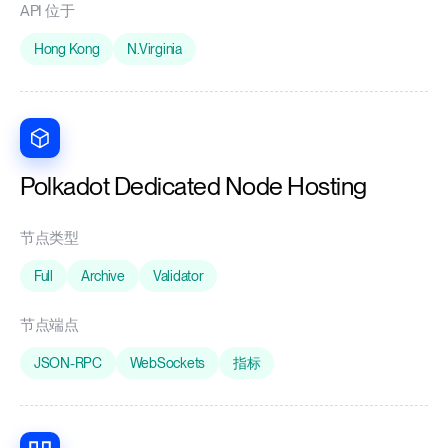
API 位于
Hong Kong
N.Virginia
Polkadot Dedicated Node Hosting
节点类型
Full
Archive
Validator
节点端点
JSON-RPC
WebSockets
指标