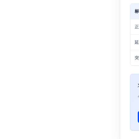
标
正
延
突