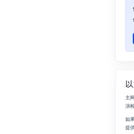
以
主
演检
如
提