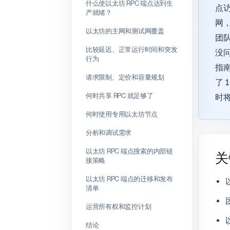
什么使以太坊 RPC 端点达到生
点
产就绪？
网，
以太坊的主网和测试网覆盖
团
比较延迟、正常运行时间和突发
没
行为
指南
请求限制、定价和容量规划
了 
何时共享 RPC 就足够了
时将
何时使用专用以太坊节点
分析和调试需求
以太坊 RPC 端点搜索的内部链
关
接策略
以太坊 RPC 端点的迁移和发布
清单
运营所有权和监控计划
结论