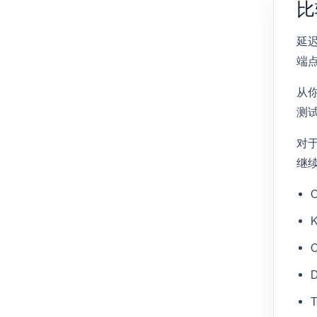
比
延
端
从
测
对
继
C
K
C
D
T