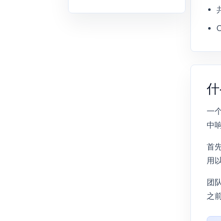
什
一
中
首
用以
团
之