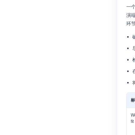
一个
演
环
标
Wo
fit