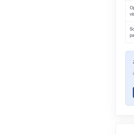
Op
vis
Sc
pa