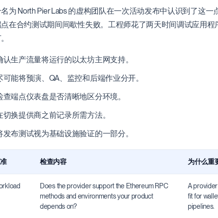
名为 North Pier Labs 的虚构团队在一次活动发布中认识
端点在合约测试期间间歇性失败。工程师花了两天时间调试应用程序代
节。
确认生产流量将运行的以太坊主网支持。
尽可能将预演、QA、监控和后端作业分开。
检查端点仪表盘是否清晰地区分环境。
在切换提供商之前记录所需方法。
将发布测试视为基础设施验证的一部分。
准
检查内容
为什么重
rkload
Does the provider support the Ethereum RPC
A provider 
methods and environments your product
fit for wal
depends on?
pipelines.