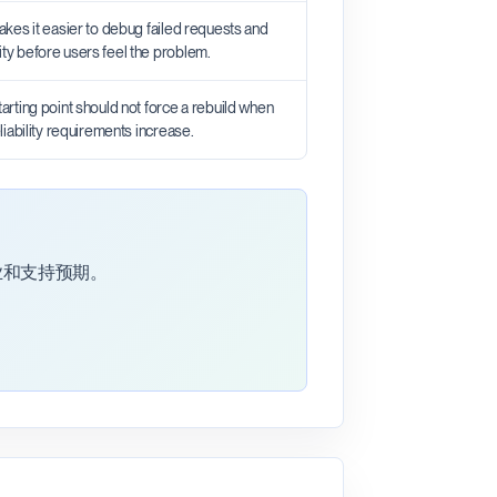
makes it easier to debug failed requests and
ity before users feel the problem.
tarting point should not force a rebuild when
reliability requirements increase.
业和支持预期。