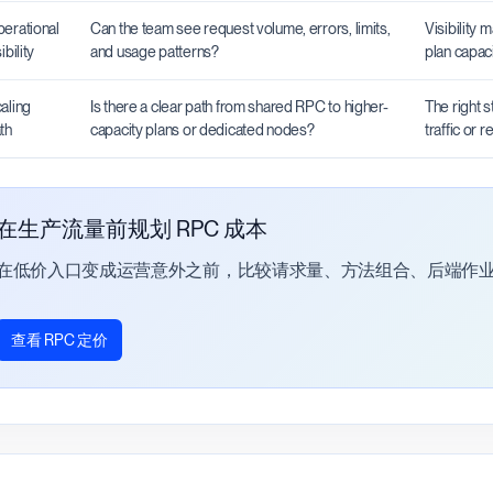
erational
Can the team see request volume, errors, limits,
Visibility 
ibility
and usage patterns?
plan capac
aling
Is there a clear path from shared RPC to higher-
The right s
th
capacity plans or dedicated nodes?
traffic or 
在生产流量前规划 RPC 成本
在低价入口变成运营意外之前，比较请求量、方法组合、后端作
查看 RPC 定价