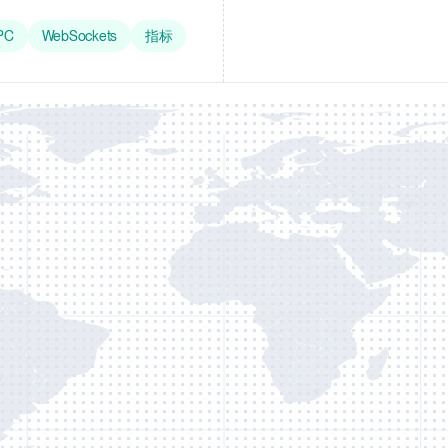
PC
WebSockets
指标