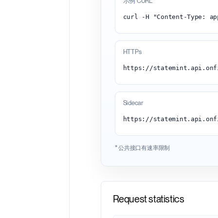
示例 CURL
HTTPs
Sidecar
https://statemint.api.onf
* 公共接口有速率限制
Request statistics