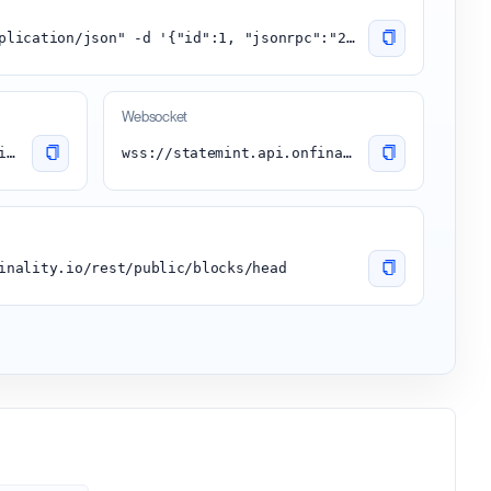
curl -H "Content-Type: application/json" -d '{"id":1, "jsonrpc":"2.0", "method": "chain_getBlock"}' 'https://statemint.api.onfinality.io/public'
Websocket
https://statemint.api.onfinality.io/public
wss://statemint.api.onfinality.io/public-ws
inality.io/rest/public/blocks/head