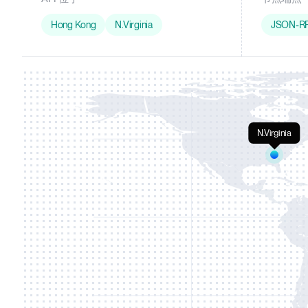
Hong Kong
N.Virginia
JSON-R
N.Virginia