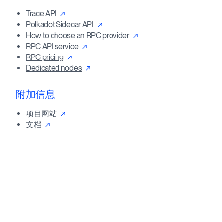
Trace API
Polkadot Sidecar API
How to choose an RPC provider
RPC API service
RPC pricing
Dedicated nodes
附加信息
项目网站
文档