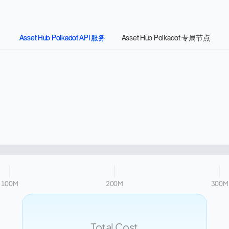
Asset Hub Polkadot API 服务
Asset Hub Polkadot 专属节点
100M
200M
300M
Total Cost