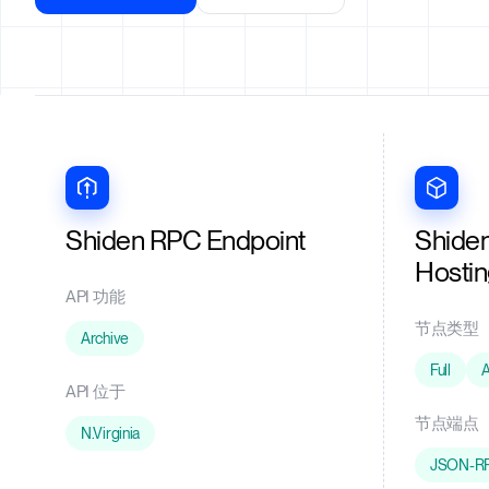
Shiden RPC Endpoint
Shide
Hosti
API 功能
节点类型
Archive
Full
A
API 位于
节点端点
N.Virginia
JSON-R