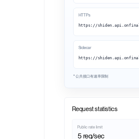
HTTPs
Sidecar
https://shiden.api.onfina
* 公共接口有速率限制
Request statistics
Public rate limit
5 req/sec