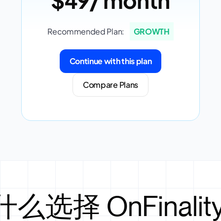
Recommended Plan:
GROWTH
Continue with this plan
Compare Plans
么选择 OnFinalit