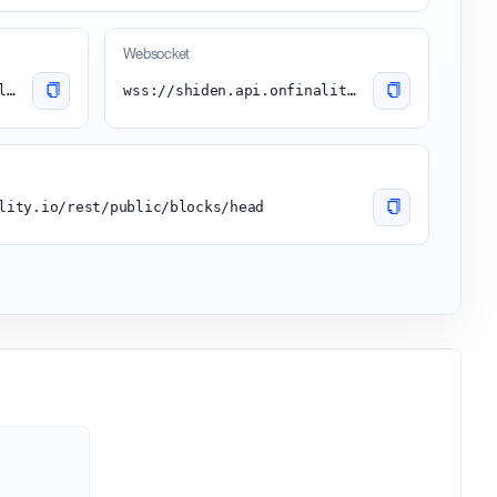
Websocket
https://shiden.api.onfinality.io/public
wss://shiden.api.onfinality.io/public-ws
lity.io/rest/public/blocks/head