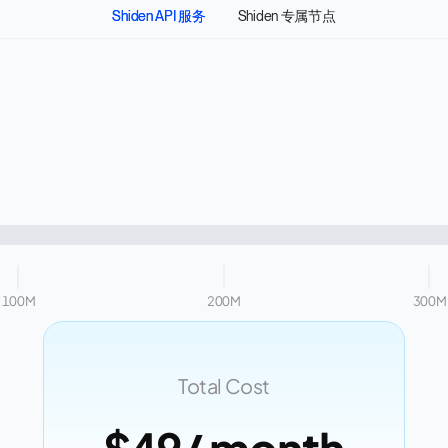
Shiden API 服务
Shiden 专属节点
100M
200M
300M
Total Cost
$49
/ month