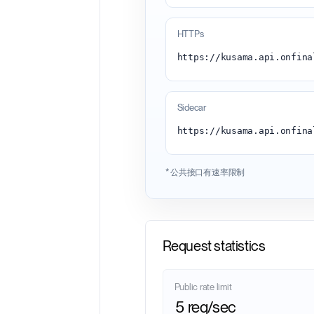
HTTPs
Sidecar
https://kusama.api.onfina
* 公共接口有速率限制
Request statistics
Public rate limit
5 req/sec