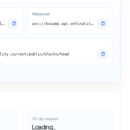
Websocket
https://kusama.api.onfinality.io/public
wss://kusama.api.onfinality.io/public-ws
lity.io/rest/public/blocks/head
30-day requests
Loading...