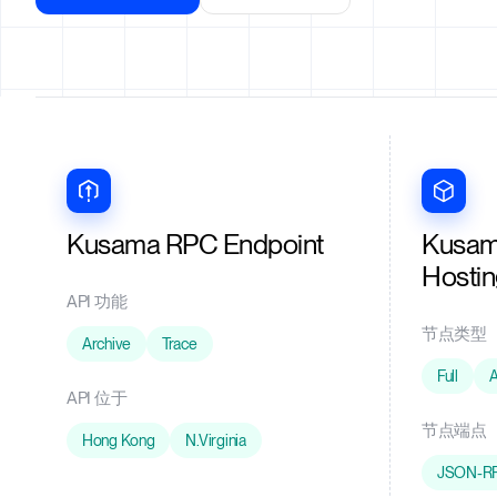
Kusama RPC Endpoint
Kusam
Hosti
API 功能
节点类型
Archive
Trace
Full
A
API 位于
节点端点
Hong Kong
N.Virginia
JSON-R