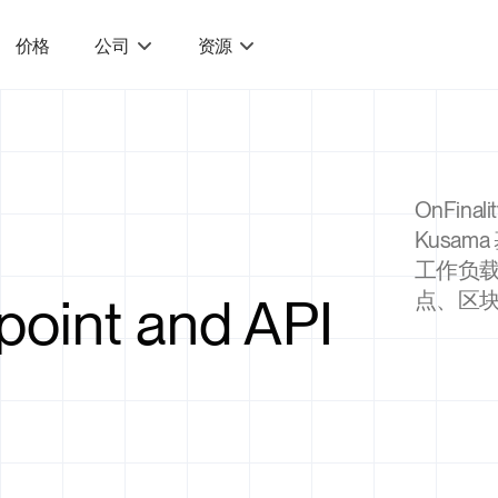
价格
公司
资源
OnFin
Kusa
工作负载
oint and API
点、区块链