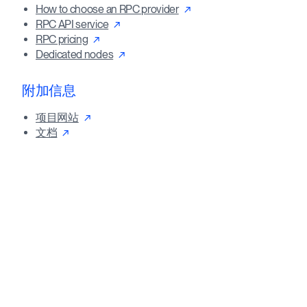
How to choose an RPC provider
RPC API service
RPC pricing
Dedicated nodes
附加信息
项目网站
文档