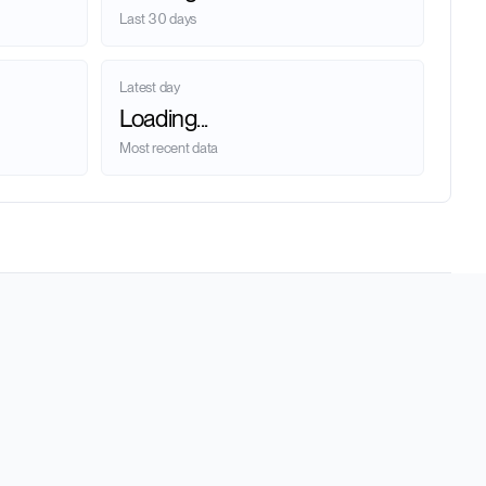
Last 30 days
Latest day
Loading...
Most recent data