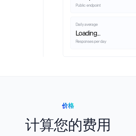
Public endpoint
Daily average
Loading...
Responses per day
价格
计算您的费用