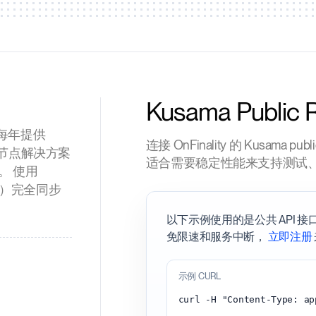
Kusama Public 
a，每年提供
连接 OnFinality 的 Kusam
式节点解决方案
适合需要稳定性能来支持测试
点。 使用
几天）完全同步
以下示例使用的是公共 API 
免限速和服务中断，
立即注册
示例 CURL