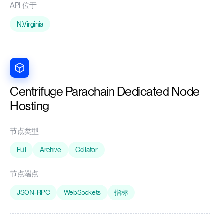
API 位于
N.Virginia
Centrifuge Parachain Dedicated Node
Hosting
节点类型
Full
Archive
Collator
节点端点
JSON-RPC
WebSockets
指标