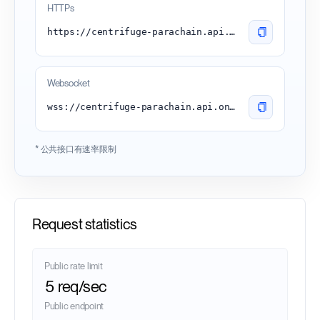
HTTPs
https://centrifuge-parachain.api.onfinality.io/public
Websocket
wss://centrifuge-parachain.api.onfinality.io/public-ws
* 公共接口有速率限制
Request statistics
Public rate limit
5 req/sec
Public endpoint