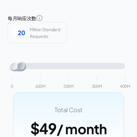
每月响应次数
Million Standard
Requests
0
100M
200M
300M
400M
Total Cost
$49
/ month