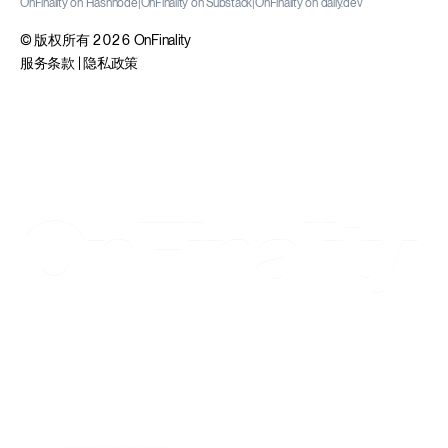
OnFinality on Hashnode
|
OnFinality on Substack
|
OnFinality on daily.dev
© 版权所有 2026 OnFinality
服务条款
|
隐私政策