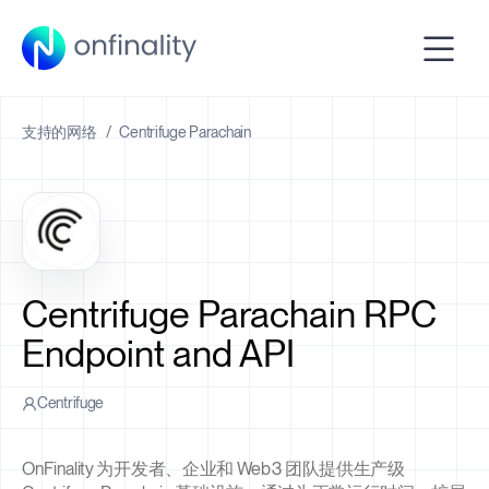
支持的网络
/
Centrifuge Parachain
Centrifuge Parachain RPC
Endpoint and API
Centrifuge
OnFinality 为开发者、企业和 Web3 团队提供生产级