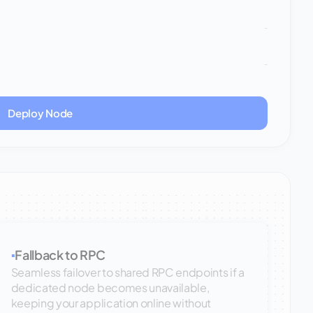
-
-
Deploy Node
Fallback to RPC
▪
Seamless failover to shared RPC endpoints if a
dedicated node becomes unavailable,
keeping your application online without