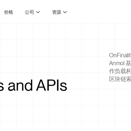
价格
公司
资源
OnFin
Anmo
作负载构
 and APIs
区块链索引