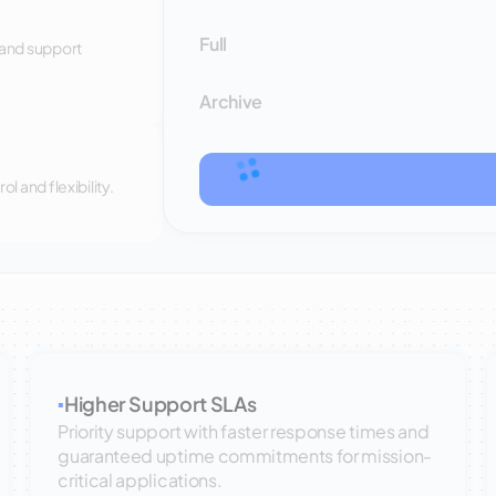
Full
 and support
Archive
 and flexibility.
Higher Support SLAs
▪
Priority support with faster response times and
guaranteed uptime commitments for mission-
critical applications.