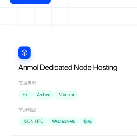
Anmol Dedicated Node Hosting
节点类型
Full
Archive
Validator
节点端点
JSON-RPC
WebSockets
指标