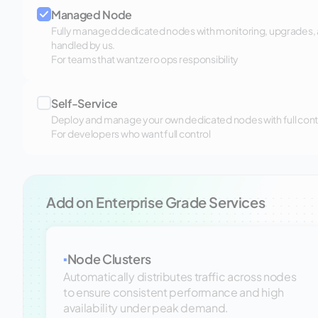
Managed Node
Fully managed dedicated nodes with monitoring, upgrades,
handled by us.
For teams that want zero ops responsibility
Self-Service
Deploy and manage your own dedicated nodes with full control
For developers who want full control
Add on Enterprise Grade Services
Node Clusters
▪
Automatically distributes traffic across nodes
to ensure consistent performance and high
availability under peak demand.