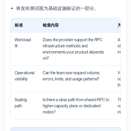
将发布测试视为基础设施验证的一部分。
标准
检查内容
为什么
Workload
Does the provider support the RPC
A provid
fit
infrastructure methods and
still be
environments your product depends
indexers
on?
Operational
Can the team see request volume,
Visibili
visibility
errors, limits, and usage patterns?
request
the pro
Scaling
Is there a clear path from shared RPC to
The righ
path
higher-capacity plans or dedicated
rebuild 
nodes?
increas