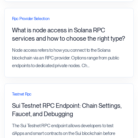
Rpc Provider Selection
What is node access in Solana RPC
services and how to choose the right type?
Node access refers to how you connect to the Solana
blockchain via an RPC provider. Options range from public
endpoints to dedicated private nodes. Ch
...
Testnet Rpc
Sui Testnet RPC Endpoint: Chain Settings,
Faucet, and Debugging
The Sui Testnet RPC endpoint allows developers to test
dApps and smart contracts on the Sui blockchain before