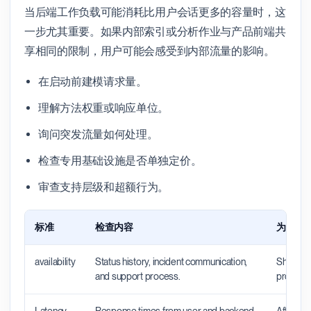
当后端工作负载可能消耗比用户会话更多的容量时，这
一步尤其重要。如果内部索引或分析作业与产品前端共
享相同的限制，用户可能会感受到内部流量的影响。
在启动前建模请求量。
理解方法权重或响应单位。
询问突发流量如何处理。
检查专用基础设施是否单独定价。
审查支持层级和超额行为。
标准
检查内容
为什么
availability
Status history, incident communication,
Shows wh
and support process.
productio