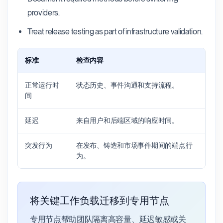
providers.
Treat release testing as part of infrastructure validation.
标准
检查内容
为
正常运行时
状态历史、事件沟通和支持流程。
显示
间
施
延迟
来自用户和后端区域的响应时间。
影
突发行为
在发布、铸造和市场事件期间的端点行
揭
为。
将关键工作负载迁移到专用节点
专用节点帮助团队隔离高容量、延迟敏感或关