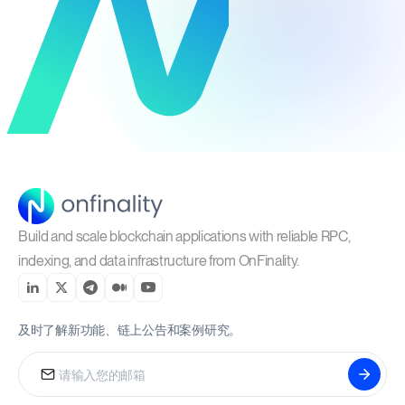
Build and scale blockchain applications with reliable RPC,
indexing, and data infrastructure from OnFinality.
及时了解新功能、链上公告和案例研究。