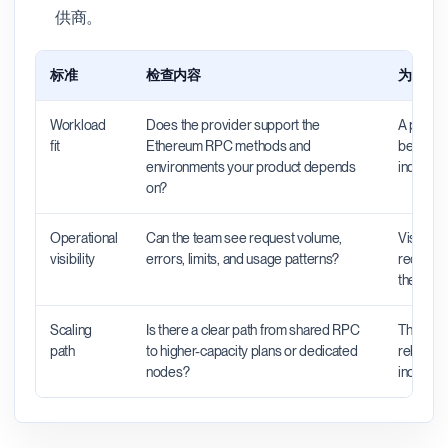
供商。
标准
检查内容
为什么
Workload
Does the provider support the
A provide
fit
Ethereum RPC methods and
be a poor
environments your product depends
indexers
on?
Operational
Can the team see request volume,
Visibilit
visibility
errors, limits, and usage patterns?
requests
the prob
Scaling
Is there a clear path from shared RPC
The right
path
to higher-capacity plans or dedicated
rebuild w
nodes?
increase