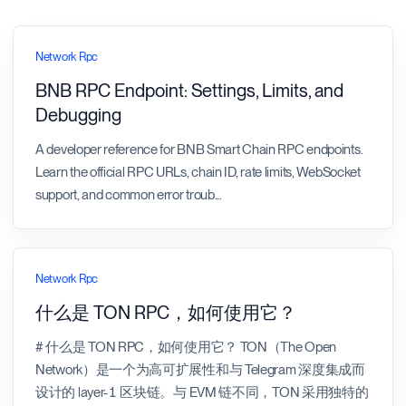
Network Rpc
BNB RPC Endpoint: Settings, Limits, and
Debugging
A developer reference for BNB Smart Chain RPC endpoints.
Learn the official RPC URLs, chain ID, rate limits, WebSocket
support, and common error troub
...
Network Rpc
什么是 TON RPC，如何使用它？
# 什么是 TON RPC，如何使用它？ TON（The Open
Network）是一个为高可扩展性和与 Telegram 深度集成而
设计的 layer-1 区块链。与 EVM 链不同，TON 采用独特的