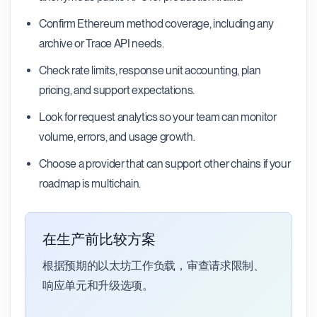
Confirm Ethereum method coverage, including any
archive or Trace API needs.
Check rate limits, response unit accounting, plan
pricing, and support expectations.
Look for request analytics so your team can monitor
volume, errors, and usage growth.
Choose a provider that can support other chains if your
roadmap is multichain.
在生产前比较方案
根据预期的以太坊工作负载，审查请求限制、
响应单元和升级选项。