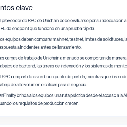
ntos clave
l proveedor de RPC de Unichain debe evaluarse por su adecuación a la 
RL de endpoint que funcione en una prueba rápida.
os equipos deben comparar mainnet, testnet, límites de solicitudes, la
espuesta a incidentes antes del lanzamiento.
as cargas de trabajo de Unichain a menudo se comportan de manera dif
rabajos de backend, las tareas de indexación y los sistemas de monito
l RPC compartido es un buen punto de partida, mientras que los nodo
rabajo de alto volumen o críticas para el negocio.
nFinality brinda a los equipos una ruta práctica desde el acceso a la 
uando los requisitos de producción crecen.