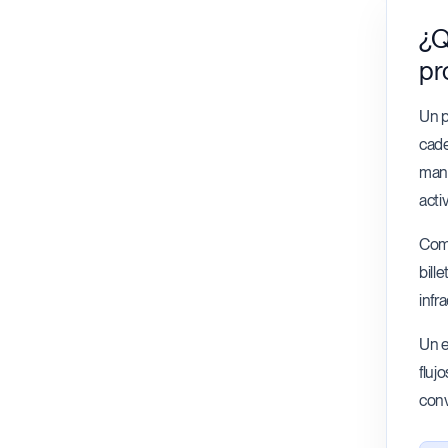
¿Q
pr
Un p
cade
manu
acti
Comi
bill
infr
Un e
fluj
conv