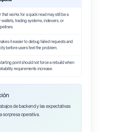
 that works for a quick read may still be a
or wallets, trading systems, indexers, or
pelines.
 makes it easier to debug failed requests and
city before users feel the problem.
starting point should not force a rebuild when
 reliability requirements increase.
ción
rabajos de backend y las expectativas
a sorpresa operativa.