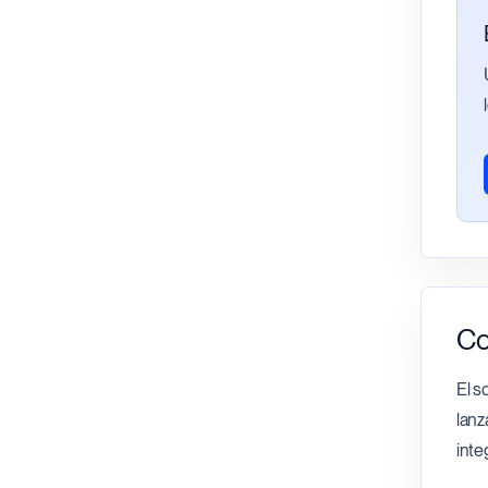
Co
El s
lanz
inte