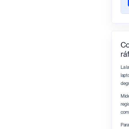
Co
rá
La l
lapt
degr
Mide
regi
comu
Para