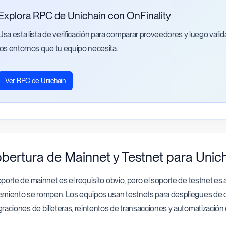
Explora RPC de Unichain con OnFinality
Usa esta lista de verificación para comparar proveedores y luego valida
los entornos que tu equipo necesita.
Ver RPC de Unichain
bertura de Mainnet y Testnet para Unic
oporte de mainnet es el requisito obvio, pero el soporte de testnet es
amiento se rompen. Los equipos usan testnets para despliegues de co
graciones de billeteras, reintentos de transacciones y automatización