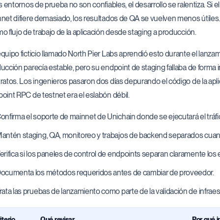
os entornos de prueba no son confiables, el desarrollo se ralentiza. Si
net difiere demasiado, los resultados de QA se vuelven menos útiles. E
o flujo de trabajo de la aplicación desde staging a producción.
quipo ficticio llamado North Pier Labs aprendió esto durante el lan
ucción parecía estable, pero su endpoint de staging fallaba de forma 
ratos. Los ingenieros pasaron dos días depurando el código de la apl
oint RPC de testnet era el eslabón débil.
onfirma el soporte de mainnet de Unichain donde se ejecutará el tráf
antén staging, QA, monitoreo y trabajos de backend separados cuan
erifica si los paneles de control de endpoints separan claramente los
ocumenta los métodos requeridos antes de cambiar de proveedor.
rata las pruebas de lanzamiento como parte de la validación de infraes
iterio
Qué revisar
Por qué 