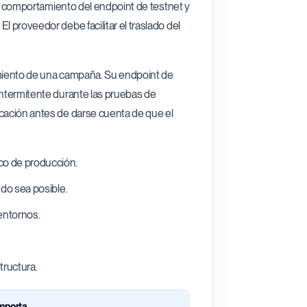
 el comportamiento del endpoint de testnet y
l proveedor debe facilitar el traslado del
zamiento de una campaña. Su endpoint de
intermitente durante las pruebas de
icación antes de darse cuenta de que el
ico de producción.
do sea posible.
 entornos.
tructura.
importa