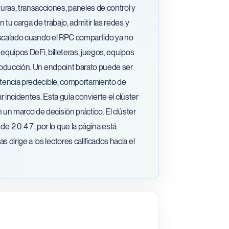
ras, transacciones, paneles de control y
tu carga de trabajo, admitir las redes y
e escalado cuando el RPC compartido ya no
 equipos DeFi, billeteras, juegos, equipos
producción. Un endpoint barato puede ser
latencia predecible, comportamiento de
r incidentes. Esta guía convierte el clúster
un marco de decisión práctico. El clúster
de 20.47, por lo que la página está
irige a los lectores calificados hacia el