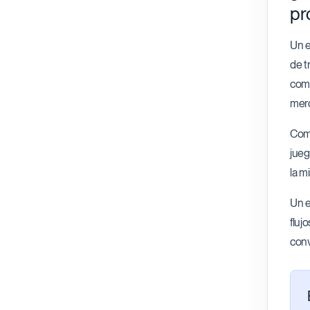
pr
Un e
de t
comp
mer
Comi
jueg
la m
Un e
fluj
conv