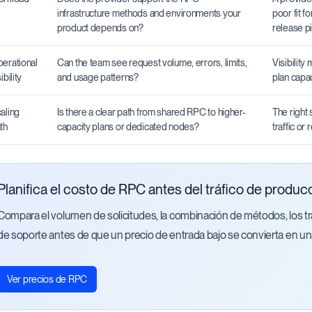
infrastructure methods and environments your
poor fit f
product depends on?
release pi
erational
Can the team see request volume, errors, limits,
Visibility
ibility
and usage patterns?
plan capa
aling
Is there a clear path from shared RPC to higher-
The right 
th
capacity plans or dedicated nodes?
traffic or
Planifica el costo de RPC antes del tráfico de produc
Compara el volumen de solicitudes, la combinación de métodos, los t
de soporte antes de que un precio de entrada bajo se convierta en un
Ver precios de RPC