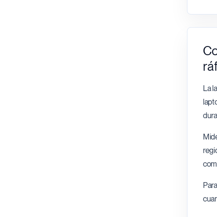
Co
rá
La l
lapt
dura
Mide
regi
comu
Para
cuan