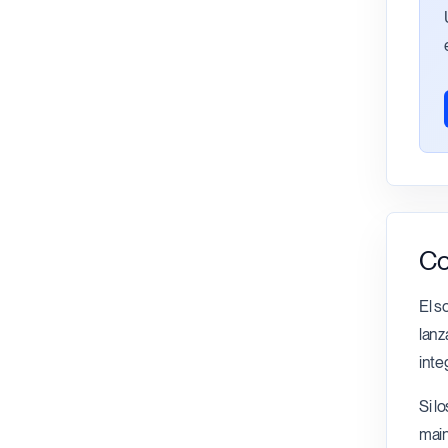
Co
El s
lanz
inte
Si l
main