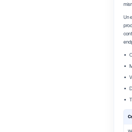
mism
Un e
prod
cont
endp
C
M
V
D
T
Cr
Wo