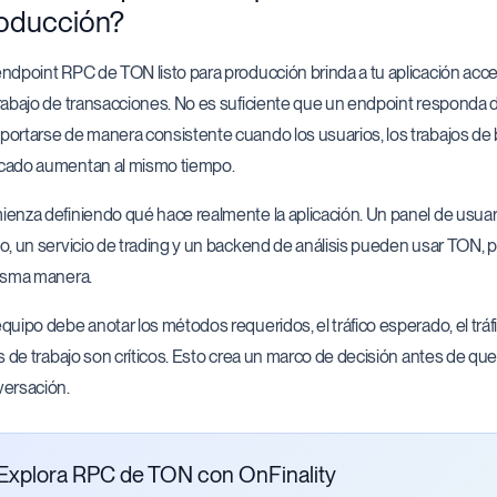
oducción?
ndpoint RPC de TON listo para producción brinda a tu aplicación acces
rabajo de transacciones. No es suficiente que un endpoint responda
ortarse de manera consistente cuando los usuarios, los trabajos de b
cado aumentan al mismo tiempo.
enza definiendo qué hace realmente la aplicación. Un panel de usuario
o, un servicio de trading y un backend de análisis pueden usar TON, p
isma manera.
quipo debe anotar los métodos requeridos, el tráfico esperado, el tráf
os de trabajo son críticos. Esto crea un marco de decisión antes de qu
ersación.
Explora RPC de TON con OnFinality