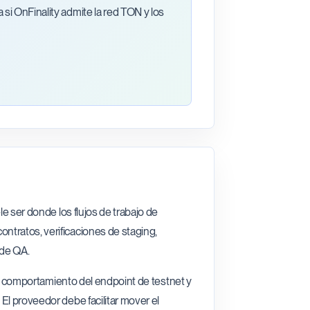
 si OnFinality admite la red TON y los
le ser donde los flujos de trabajo de
ntratos, verificaciones de staging,
 de QA.
 el comportamiento del endpoint de testnet y
El proveedor debe facilitar mover el