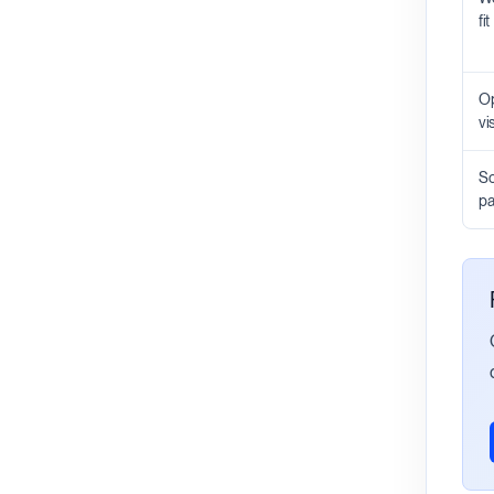
fit
Op
vis
Sc
pa