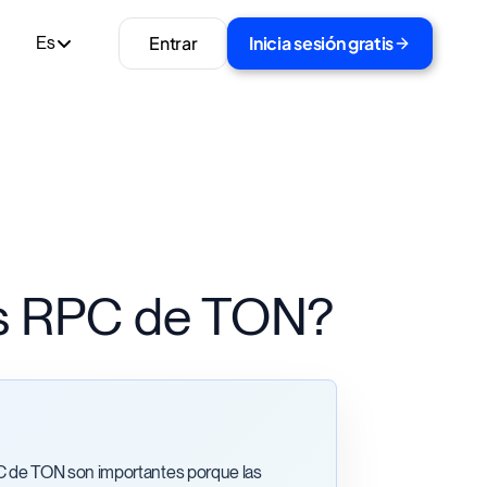
Entrar
Inicia sesión gratis
Es
ts RPC de TON?
 de TON son importantes porque las