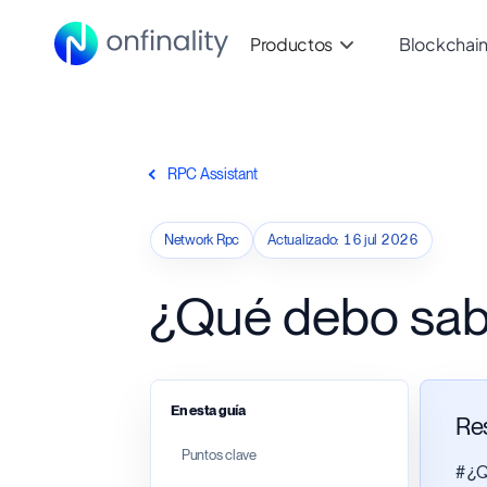
Productos
Blockchai
RPC Assistant
Network Rpc
Actualizado
:
16 jul 2026
¿Qué debo sab
En esta guía
Re
Puntos clave
# ¿Q