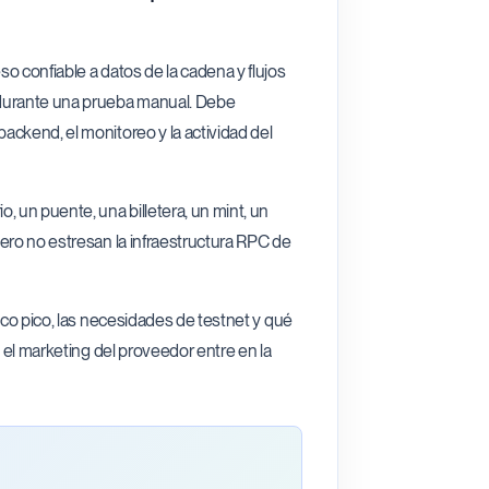
o confiable a datos de la cadena y flujos
 durante una prueba manual. Debe
ackend, el monitoreo y la actividad del
, un puente, una billetera, un mint, un
ero no estresan la infraestructura RPC de
ico pico, las necesidades de testnet y qué
e el marketing del proveedor entre en la