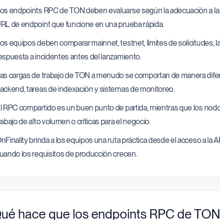
os endpoints RPC de TON deben evaluarse según la adecuación a la ca
RL de endpoint que funcione en una prueba rápida.
os equipos deben comparar mainnet, testnet, límites de solicitudes, la
espuesta a incidentes antes del lanzamiento.
as cargas de trabajo de TON a menudo se comportan de manera diferen
ackend, tareas de indexación y sistemas de monitoreo.
l RPC compartido es un buen punto de partida, mientras que los nodo
rabajo de alto volumen o críticas para el negocio.
nFinality brinda a los equipos una ruta práctica desde el acceso a la 
uando los requisitos de producción crecen.
ué hace que los endpoints RPC de TON e