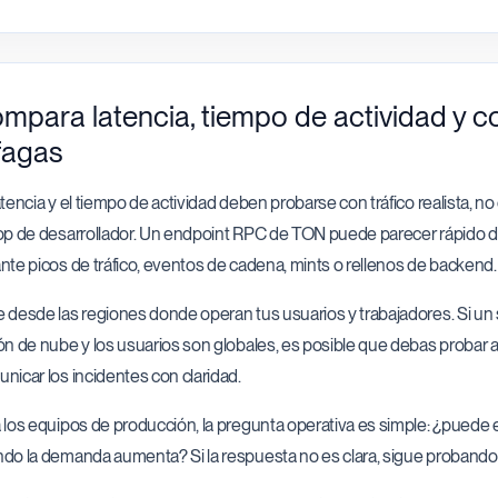
mpara latencia, tiempo de actividad y 
fagas
atencia y el tiempo de actividad deben probarse con tráfico realista, n
op de desarrollador. Un endpoint RPC de TON puede parecer rápido d
nte picos de tráfico, eventos de cadena, mints o rellenos de backend.
 desde las regiones donde operan tus usuarios y trabajadores. Si un
ón de nube y los usuarios son globales, es posible que debas probar
nicar los incidentes con claridad.
 los equipos de producción, la pregunta operativa es simple: ¿puede e
do la demanda aumenta? Si la respuesta no es clara, sigue probando a