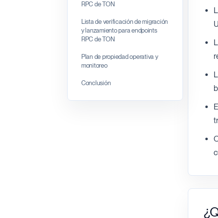
RPC de TON
L
Lista de verificación de migración
U
y lanzamiento para endpoints
RPC de TON
L
r
Plan de propiedad operativa y
monitoreo
L
Conclusión
b
E
t
O
c
¿Q