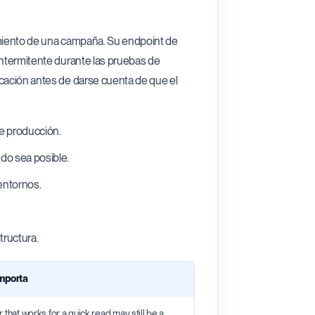
zamiento de una campaña. Su endpoint de
intermitente durante las pruebas de
icación antes de darse cuenta de que el
de producción.
do sea posible.
 entornos.
tructura.
importa
 that works for a quick read may still be a