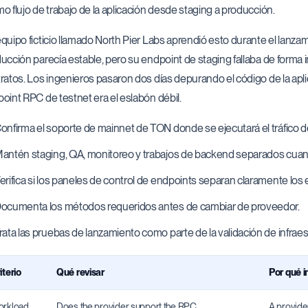
o flujo de trabajo de la aplicación desde staging a producción.
quipo ficticio llamado North Pier Labs aprendió esto durante el lan
ucción parecía estable, pero su endpoint de staging fallaba de forma 
ratos. Los ingenieros pasaron dos días depurando el código de la apl
oint RPC de testnet era el eslabón débil.
onfirma el soporte de mainnet de TON donde se ejecutará el tráfico 
antén staging, QA, monitoreo y trabajos de backend separados cuan
erifica si los paneles de control de endpoints separan claramente los
ocumenta los métodos requeridos antes de cambiar de proveedor.
rata las pruebas de lanzamiento como parte de la validación de infraes
iterio
Qué revisar
Por qué 
rkload
Does the provider support the RPC
A provider