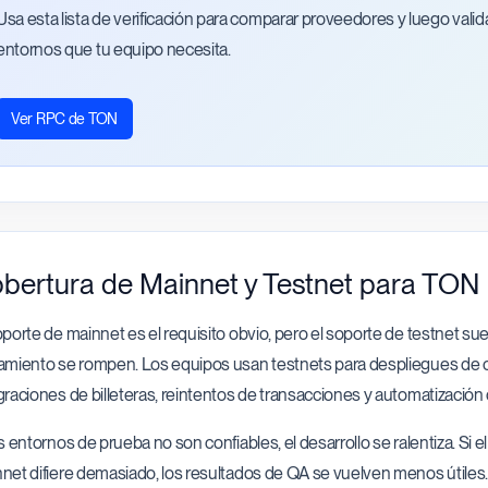
Usa esta lista de verificación para comparar proveedores y luego valida
entornos que tu equipo necesita.
Ver RPC de TON
bertura de Mainnet y Testnet para TON
oporte de mainnet es el requisito obvio, pero el soporte de testnet sue
amiento se rompen. Los equipos usan testnets para despliegues de co
graciones de billeteras, reintentos de transacciones y automatización
os entornos de prueba no son confiables, el desarrollo se ralentiza. Si
net difiere demasiado, los resultados de QA se vuelven menos útiles. 