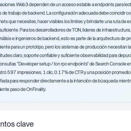
caciones Web3 dependen de un acceso estable a endpoints para lectu
os de trabajo de backend. La configuración adecuada debe coincidir con 
nets que necesites, hacer visibles los límites y brindarte una ruta d
suficiente. Para los desarrolladores de TON, líderes de infraestructura,
nálisis e ingenieros de backend, esto es parte de la arquitectura de 
ciente para un prototipo, pero los sistemas de producción necesitan 
citudes claro, soporte confiable y suficiente observabilidad para depura
onsultas "Developer setup / ton rpc endpoints" de Search Console en 
stró 597 impresiones, 1 clic, 0.17% de CTR y una posición promedio 
ñada para responder directamente a la intención de búsqueda mientras d
iente paso de OnFinality.
ntos clave