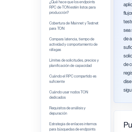
¿Qué hace que los endpoints
apli
RPC de TON estén listos para
producción?
fluj
test
Cobertura de Mainnet y Testnet
para TON
sea 
de a
Compara latencia, tiempo de
actividad y comportamiento de
sufi
ráfagas
soli
Límites de solicitudes, precios y
de c
planificación de capacidad
regi
Cuándo el RPC compartido es
dise
suficiente
sigu
Cuándo usar nodos TON
dedicados
Requisitos de análisis y
depuración
Pu
Estrategia de enlaces internos
para búsquedas de endpoints