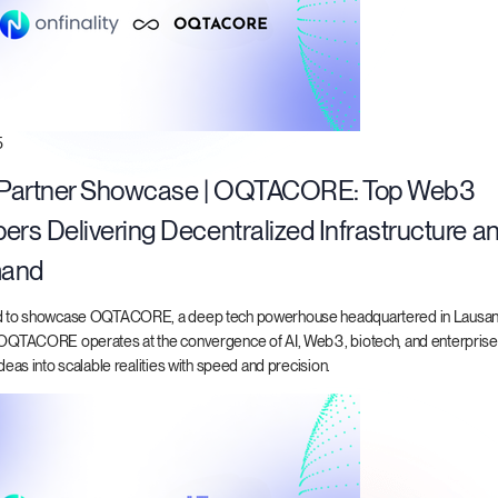
5
r Partner Showcase | OQTACORE: Top Web3
ers Delivering Decentralized Infrastructure a
mand
ed to showcase OQTACORE, a deep tech powerhouse headquartered in Lausan
 OQTACORE operates at the convergence of AI, Web3, biotech, and enterprise
ideas into scalable realities with speed and precision.