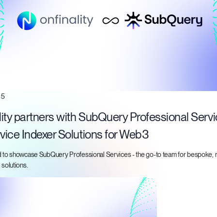
25
ity partners with SubQuery Professional Servi
rvice Indexer Solutions for Web3
d to showcase SubQuery Professional Services - the go-to team for bespoke, r
 solutions.