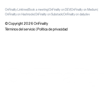
OnFinality Linktree
|
Book a meeting
|
OnFinality on DEV
|
OnFinality on Medium
|
OnFinality on Hashnode
|
OnFinality on Substack
|
OnFinality on daily.dev
© Copyright 2026 OnFinality
Términos del servicio
|
Política de privacidad