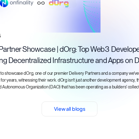
5
 Partner Showcase | dOrg: Top Web3 Develop
ing Decentralized Infrastructure and Apps on
ed to showcase dOrg, one of our premier Delivery Partners and a company we'v
for years, witnessing their work. dOrg isn’t just another development agency, t
 Autonomous Organization (DAO) that has been operating as a builders' collect
View all blogs