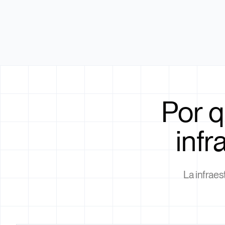
Por q
infr
La infrae