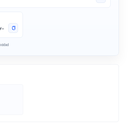
https://sui.api.onfinality.io/public
locidad