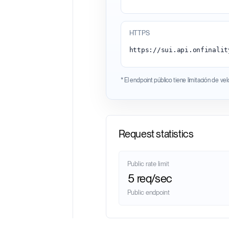
HTTPS
* El endpoint público tiene limitación de ve
Request statistics
Public rate limit
5 req/sec
Public endpoint