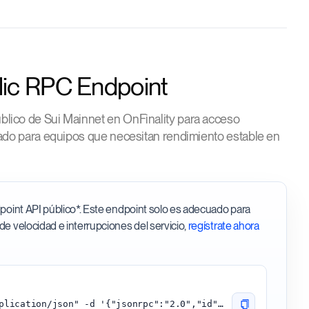
lic RPC Endpoint
lico de Sui Mainnet en OnFinality para acceso
ñado para equipos que necesitan rendimiento estable en
ndpoint API público*. Este endpoint solo es adecuado para
 de velocidad e interrupciones del servicio,
regístrate ahora
curl -H "Content-Type: application/json" -d '{"jsonrpc":"2.0","id":0,"method":"sui_getTotalTransactionBlocks"}' 'https://sui.api.onfinality.io/public'