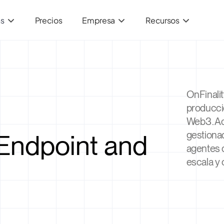
ns
Precios
Empresa
Recursos
OnFinalit
producci
Web3. Ac
Endpoint and
gestionad
agentes d
escala y