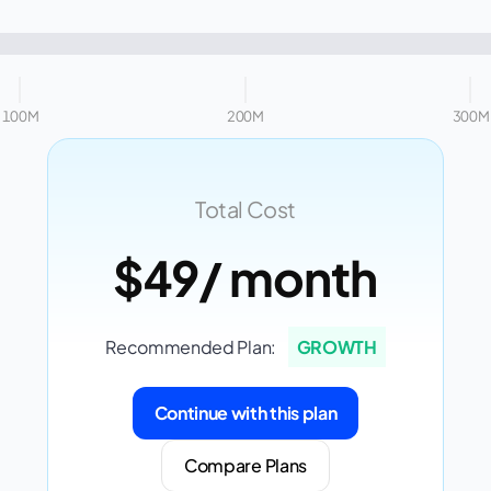
100M
200M
300M
Total Cost
$49
/ month
Recommended Plan:
GROWTH
Continue with this plan
Compare Plans