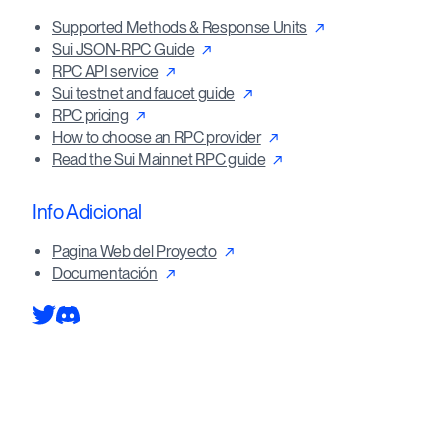
Supported Methods & Response Units
Sui JSON-RPC Guide
RPC API service
Sui testnet and faucet guide
RPC pricing
How to choose an RPC provider
Read the Sui Mainnet RPC guide
Info Adicional
Pagina Web del Proyecto
Documentación