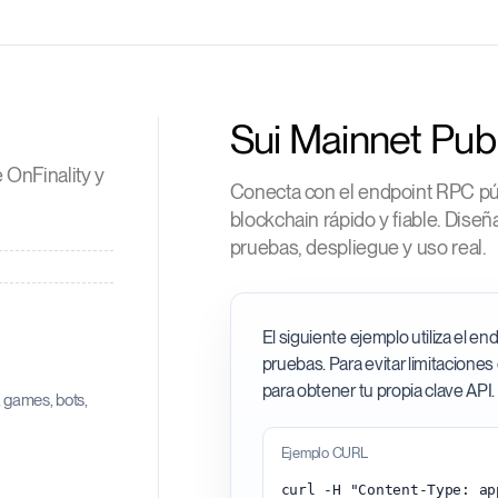
Sui Mainnet Pub
 OnFinality y
Conecta con el endpoint RPC púb
blockchain rápido y fiable. Dise
pruebas, despliegue y uso real.
El siguiente ejemplo utiliza el e
pruebas. Para evitar limitaciones
para obtener tu propia clave API.
, games, bots,
Ejemplo CURL