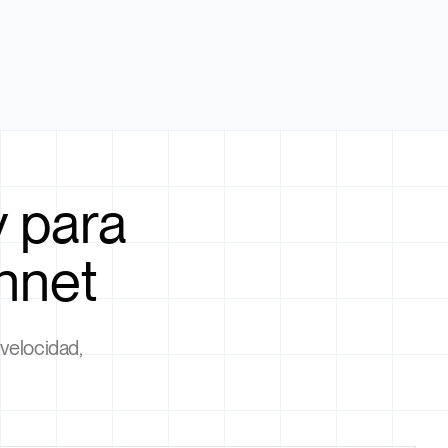
y para
innet
velocidad,