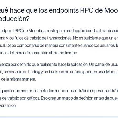
ué hace que los endpoints RPC de Moon
oducción?
ndpoint RPC de Moonbeam listo para producción brinda a tu aplicación
na y los flujos de trabajo de transacciones. No es suficiente que un
al. Debe comportarse de manera consistente cuando los usuarios, los
vidad del mercado aumentan al mismo tiempo.
enza por definir lo que realmente hace la aplicación. Un panel de usuar
o, un servicio de trading y un backend de análisis pueden usar Moonb
de la misma manera.
quipo debe anotar los métodos requeridos, el tráfico esperado, el tráf
os de trabajo son críticos. Eso crea un marco de decisión antes de que
ersación.