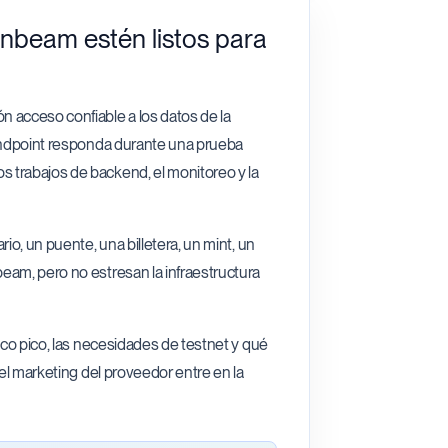
beam estén listos para
 acceso confiable a los datos de la
 endpoint responda durante una prueba
 trabajos de backend, el monitoreo y la
io, un puente, una billetera, un mint, un
eam, pero no estresan la infraestructura
ico pico, las necesidades de testnet y qué
 el marketing del proveedor entre en la