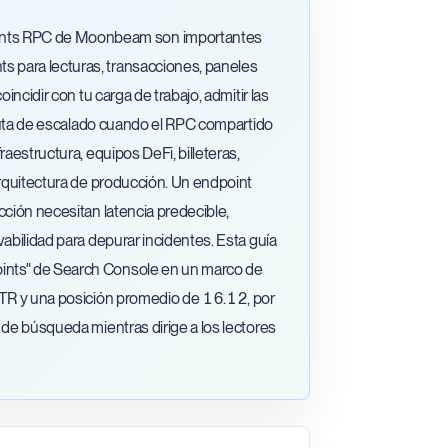
ints RPC de Moonbeam son importantes
 para lecturas, transacciones, paneles
incidir con tu carga de trabajo, admitir las
a ruta de escalado cuando el RPC compartido
aestructura, equipos DeFi, billeteras,
arquitectura de producción. Un endpoint
cción necesitan latencia predecible,
abilidad para depurar incidentes. Esta guía
oints" de Search Console en un marco de
 CTR y una posición promedio de 16.12, por
 de búsqueda mientras dirige a los lectores