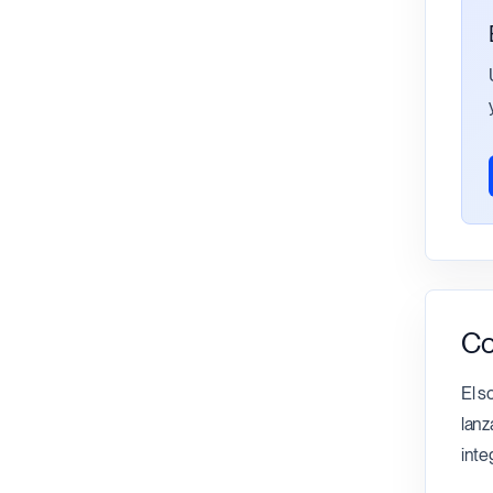
Co
El s
lanz
inte