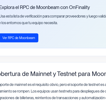
Explora el RPC de Moonbeam con OnFinality
Usa esta lista de verificación para comparar proveedores y luego vali
y los entornos que tu equipo necesita.
Ver RPC de Moonbeam
bertura de Mainnet y Testnet para Mo
oporte de mainnet es el requisito obvio, pero el soporte de testnet es
amiento se rompen. Los equipos usan testnets para despliegues de co
graciones de billeteras, reintentos de transacciones y automatización