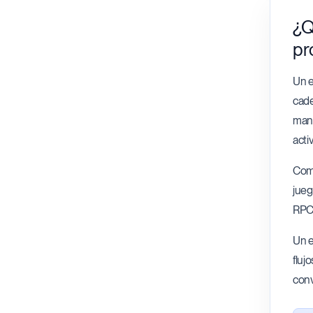
¿Q
pr
Un e
cade
manu
acti
Comi
jueg
RPC 
Un e
fluj
conv