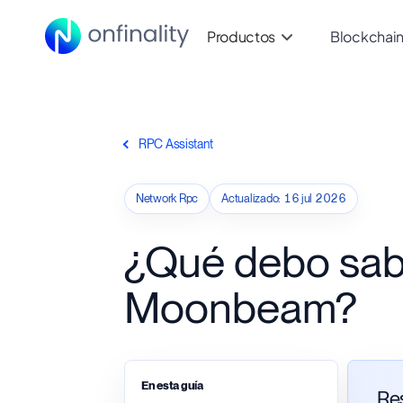
Productos
Blockchai
RPC Assistant
Network Rpc
Actualizado
:
16 jul 2026
¿Qué debo sab
Moonbeam?
En esta guía
Re