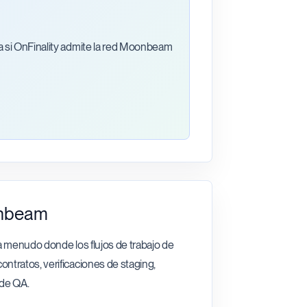
da si OnFinality admite la red Moonbeam
onbeam
 a menudo donde los flujos de trabajo de
ntratos, verificaciones de staging,
 de QA.