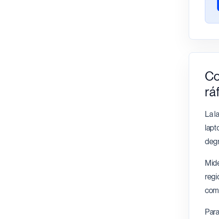
Co
rá
La l
lapt
degr
Mide
regi
comu
Para