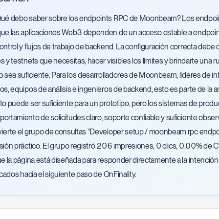
Qué debo saber sobre los endpoints RPC de Moonbeam? Los endpo
ue las aplicaciones Web3 dependen de un acceso estable a endpoints
ontrol y flujos de trabajo de backend. La configuración correcta debe co
s y testnets que necesitas, hacer visibles los límites y brindarte un
o sea suficiente. Para los desarrolladores de Moonbeam, líderes de infr
os, equipos de análisis e ingenieros de backend, esto es parte de la 
to puede ser suficiente para un prototipo, pero los sistemas de produ
ortamiento de solicitudes claro, soporte confiable y suficiente observ
ierte el grupo de consultas "Developer setup / moonbeam rpc endp
sión práctico. El grupo registró 206 impresiones, 0 clics, 0.00% de
ue la página está diseñada para responder directamente a la intención
ficados hacia el siguiente paso de OnFinality.