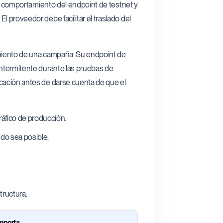
 el comportamiento del endpoint de testnet y
l proveedor debe facilitar el traslado del
zamiento de una campaña. Su endpoint de
intermitente durante las pruebas de
icación antes de darse cuenta de que el
áfico de producción.
do sea posible.
tructura.
importa