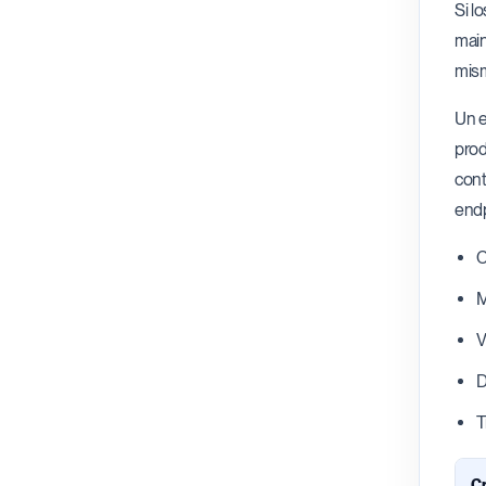
Si l
main
mism
Un e
prod
cont
endp
C
M
V
D
T
Cr