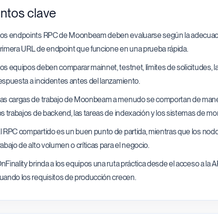
ntos clave
os endpoints RPC de Moonbeam deben evaluarse según la adecuación a
rimera URL de endpoint que funcione en una prueba rápida.
os equipos deben comparar mainnet, testnet, límites de solicitudes, la
espuesta a incidentes antes del lanzamiento.
as cargas de trabajo de Moonbeam a menudo se comportan de manera 
os trabajos de backend, las tareas de indexación y los sistemas de mo
l RPC compartido es un buen punto de partida, mientras que los nodo
rabajo de alto volumen o críticas para el negocio.
nFinality brinda a los equipos una ruta práctica desde el acceso a la 
uando los requisitos de producción crecen.