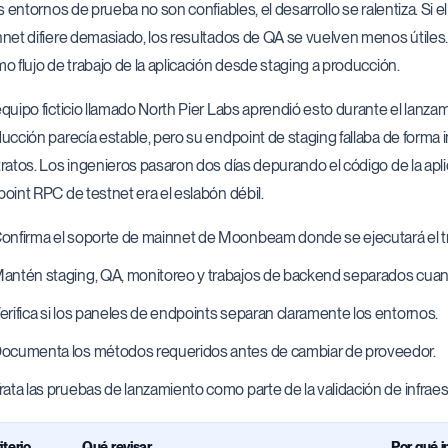
os entornos de prueba no son confiables, el desarrollo se ralentiza. Si
net difiere demasiado, los resultados de QA se vuelven menos útiles. E
o flujo de trabajo de la aplicación desde staging a producción.
quipo ficticio llamado North Pier Labs aprendió esto durante el lan
ucción parecía estable, pero su endpoint de staging fallaba de forma 
ratos. Los ingenieros pasaron dos días depurando el código de la apl
oint RPC de testnet era el eslabón débil.
onfirma el soporte de mainnet de Moonbeam donde se ejecutará el tr
antén staging, QA, monitoreo y trabajos de backend separados cuan
erifica si los paneles de endpoints separan claramente los entornos.
ocumenta los métodos requeridos antes de cambiar de proveedor.
rata las pruebas de lanzamiento como parte de la validación de infraes
iterio
Qué revisar
Por qué 