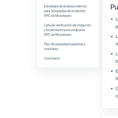
Pu
Estrategia de enlaces internos
para búsquedas de endpoints
RPC de Moonbeam
L
Lista de verificación de migración
p
y lanzamiento para endpoints
RPC de Moonbeam
L
r
Plan de propiedad operativa y
monitoreo
L
Conclusión
l
E
t
O
c