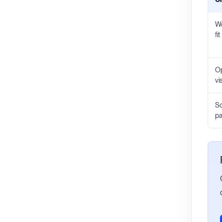
Wo
fit
Op
vis
Sc
pa