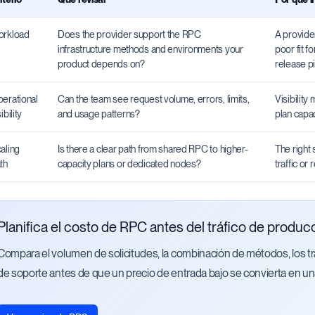
rkload
Does the provider support the RPC
A provider
infrastructure methods and environments your
poor fit f
product depends on?
release pi
erational
Can the team see request volume, errors, limits,
Visibility
ibility
and usage patterns?
plan capa
aling
Is there a clear path from shared RPC to higher-
The right 
th
capacity plans or dedicated nodes?
traffic or
Planifica el costo de RPC antes del tráfico de produc
Compara el volumen de solicitudes, la combinación de métodos, los t
de soporte antes de que un precio de entrada bajo se convierta en un