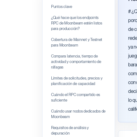
Puntos clave
# ¿
¿Qué hace que los endpoints
porq
RPC de Moonbeam estén listos
para producción?
de c
rede
Cobertura de Mainnet y Testnet
para Moonbeam
ya n
jueg
Compara latencia, tiempo de
actividad y comportamiento de
bara
ráfagas
comp
Límites de solicitudes, precios y
conv
planificación de capacidad
deci
Cuándo el RPC compartido es
lo q
suficiente
cali
Cuándo usar nodos dedicados de
Moonbeam
Requisitos de análisis y
depuración