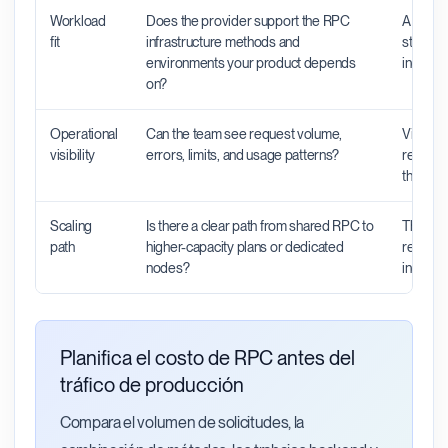
Workload
Does the provider support the RPC
A provid
fit
infrastructure methods and
still be
environments your product depends
indexers
on?
Operational
Can the team see request volume,
Visibili
visibility
errors, limits, and usage patterns?
request
the pro
Scaling
Is there a clear path from shared RPC to
The righ
path
higher-capacity plans or dedicated
rebuild 
nodes?
increas
Planifica el costo de RPC antes del
tráfico de producción
Compara el volumen de solicitudes, la