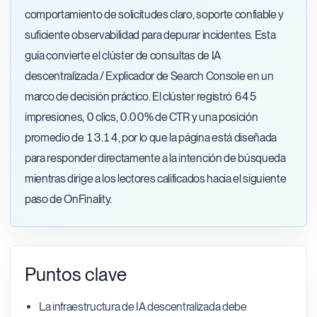
comportamiento de solicitudes claro, soporte confiable y
suficiente observabilidad para depurar incidentes. Esta
guía convierte el clúster de consultas de IA
descentralizada / Explicador de Search Console en un
marco de decisión práctico. El clúster registró 645
impresiones, 0 clics, 0.00% de CTR y una posición
promedio de 13.14, por lo que la página está diseñada
para responder directamente a la intención de búsqueda
mientras dirige a los lectores calificados hacia el siguiente
paso de OnFinality.
Puntos clave
La infraestructura de IA descentralizada debe