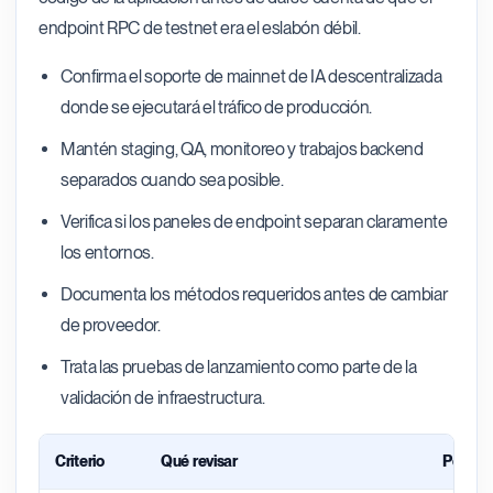
endpoint RPC de testnet era el eslabón débil.
Confirma el soporte de mainnet de IA descentralizada
donde se ejecutará el tráfico de producción.
Mantén staging, QA, monitoreo y trabajos backend
separados cuando sea posible.
Verifica si los paneles de endpoint separan claramente
los entornos.
Documenta los métodos requeridos antes de cambiar
de proveedor.
Trata las pruebas de lanzamiento como parte de la
validación de infraestructura.
Criterio
Qué revisar
Por qué