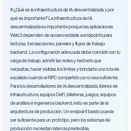
# ¿Qué es la infraestructura de IA descentralizada y por
qué es importante? La infraestructura de IA
descentralizada es importante porque las aplicaciones
Web3 dependen de acceso estable a endpoints para
lecturas, transacciones, paneles y flujos de trabajo
backend. La configuración adecuada debe coincidir con tu
carga de trabajo, admitir las redes y testnets que
necesitas, hacer visibles los límites y brindarte una ruta de
escalado cuando el RPC compartido ya no sea suficiente.
Para los desarrolladores de IA descentralizada, líderes de
infraestructura, equipos DeFi, billeteras, juegos, equipos
de análisis e ingenieros backend, esto es parte de la
arquitectura de producción. Un endpoint barato puede
ser suficiente para un prototipo, pero los sistemas de
producción necesitan latencia predecible,