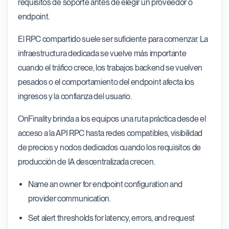
requisitos de soporte antes de elegir un proveedor o
endpoint.
El RPC compartido suele ser suficiente para comenzar. La
infraestructura dedicada se vuelve más importante
cuando el tráfico crece, los trabajos backend se vuelven
pesados o el comportamiento del endpoint afecta los
ingresos y la confianza del usuario.
OnFinality brinda a los equipos una ruta práctica desde el
acceso a la API RPC hasta redes compatibles, visibilidad
de precios y nodos dedicados cuando los requisitos de
producción de IA descentralizada crecen.
Name an owner for endpoint configuration and
provider communication.
Set alert thresholds for latency, errors, and request