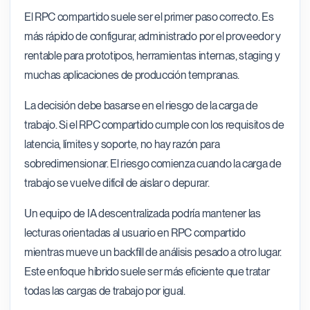
El RPC compartido suele ser el primer paso correcto. Es
más rápido de configurar, administrado por el proveedor y
rentable para prototipos, herramientas internas, staging y
muchas aplicaciones de producción tempranas.
La decisión debe basarse en el riesgo de la carga de
trabajo. Si el RPC compartido cumple con los requisitos de
latencia, límites y soporte, no hay razón para
sobredimensionar. El riesgo comienza cuando la carga de
trabajo se vuelve difícil de aislar o depurar.
Un equipo de IA descentralizada podría mantener las
lecturas orientadas al usuario en RPC compartido
mientras mueve un backfill de análisis pesado a otro lugar.
Este enfoque híbrido suele ser más eficiente que tratar
todas las cargas de trabajo por igual.