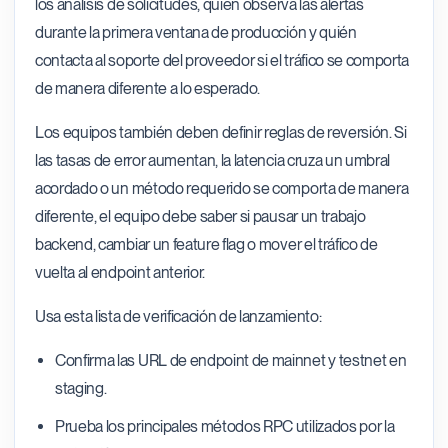
los análisis de solicitudes, quién observa las alertas
durante la primera ventana de producción y quién
contacta al soporte del proveedor si el tráfico se comporta
de manera diferente a lo esperado.
Los equipos también deben definir reglas de reversión. Si
las tasas de error aumentan, la latencia cruza un umbral
acordado o un método requerido se comporta de manera
diferente, el equipo debe saber si pausar un trabajo
backend, cambiar un feature flag o mover el tráfico de
vuelta al endpoint anterior.
Usa esta lista de verificación de lanzamiento:
Confirma las URL de endpoint de mainnet y testnet en
staging.
Prueba los principales métodos RPC utilizados por la