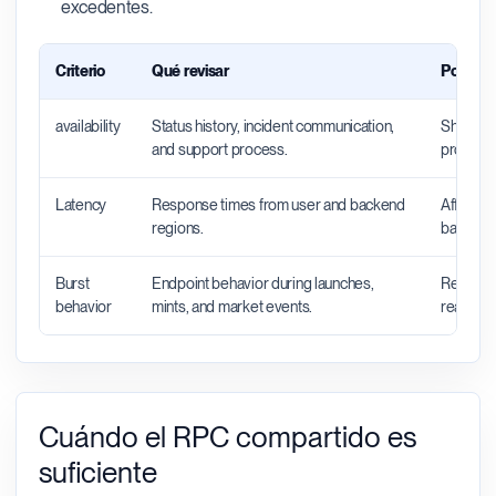
excedentes.
Criterio
Qué revisar
Por qué
availability
Status history, incident communication,
Shows wh
and support process.
productio
Latency
Response times from user and backend
Affects 
regions.
backend 
Burst
Endpoint behavior during launches,
Reveals 
behavior
mints, and market events.
real traff
Cuándo el RPC compartido es
suficiente