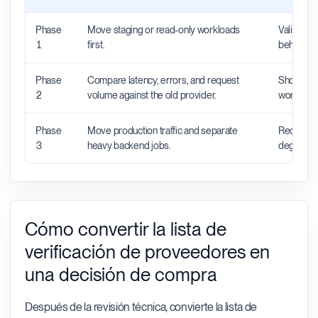
Phase
Move staging or read-only workloads
Validates
1
first.
behavior 
Phase
Compare latency, errors, and request
Shows wh
2
volume against the old provider.
workload t
Phase
Move production traffic and separate
Reduces t
3
heavy backend jobs.
degrade 
Cómo convertir la lista de
verificación de proveedores en
una decisión de compra
Después de la revisión técnica, convierte la lista de