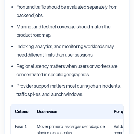
Frontend traffic should be evaluated separately from
backend jobs.
Mainnet and testnet coverage should match the
product roadmap.
Indexing, analytics, and monitoring workloads may
need different limits than user sessions.
Regional latency matters when users or workers are
concentrated in specific geographies.
Provider support matters most during chain incidents,
traffic spikes, and launch windows.
Criterio
Qué revisar
Por qué im
Fase 1
Mover primero las cargas de trabajo de
Valida el s
staging o solo lectura.
comportamie