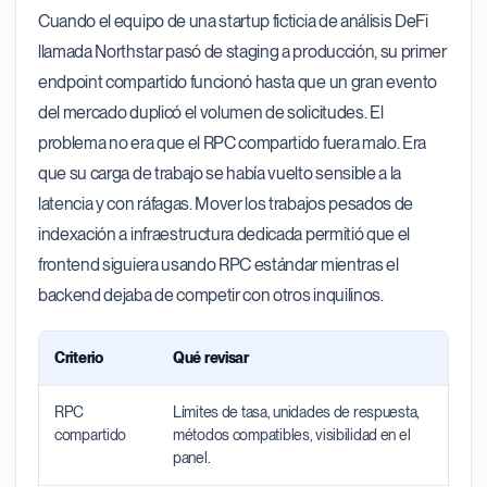
Cuando el equipo de una startup ficticia de análisis DeFi
llamada Northstar pasó de staging a producción, su primer
endpoint compartido funcionó hasta que un gran evento
del mercado duplicó el volumen de solicitudes. El
problema no era que el RPC compartido fuera malo. Era
que su carga de trabajo se había vuelto sensible a la
latencia y con ráfagas. Mover los trabajos pesados de
indexación a infraestructura dedicada permitió que el
frontend siguiera usando RPC estándar mientras el
backend dejaba de competir con otros inquilinos.
Criterio
Qué revisar
Por 
RPC
Límites de tasa, unidades de respuesta,
Mejor
compartido
métodos compatibles, visibilidad en el
sobre
panel.
prod