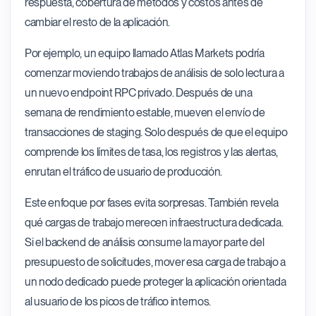
respuesta, cobertura de métodos y costos antes de
cambiar el resto de la aplicación.
Por ejemplo, un equipo llamado Atlas Markets podría
comenzar moviendo trabajos de análisis de solo lectura a
un nuevo endpoint RPC privado. Después de una
semana de rendimiento estable, mueven el envío de
transacciones de staging. Solo después de que el equipo
comprende los límites de tasa, los registros y las alertas,
enrutan el tráfico de usuario de producción.
Este enfoque por fases evita sorpresas. También revela
qué cargas de trabajo merecen infraestructura dedicada.
Si el backend de análisis consume la mayor parte del
presupuesto de solicitudes, mover esa carga de trabajo a
un nodo dedicado puede proteger la aplicación orientada
al usuario de los picos de tráfico internos.