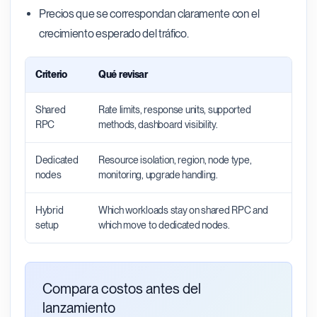
Precios que se correspondan claramente con el
crecimiento esperado del tráfico.
Criterio
Qué revisar
Por q
Shared
Rate limits, response units, supported
Best f
RPC
methods, dashboard visibility.
overhe
Dedicated
Resource isolation, region, node type,
Best f
nodes
monitoring, upgrade handling.
compl
Hybrid
Which workloads stay on shared RPC and
Lets t
setup
which move to dedicated nodes.
overbu
Compara costos antes del
lanzamiento