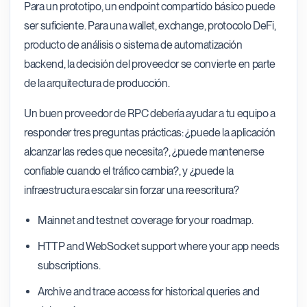
Para un prototipo, un endpoint compartido básico puede
ser suficiente. Para una wallet, exchange, protocolo DeFi,
producto de análisis o sistema de automatización
backend, la decisión del proveedor se convierte en parte
de la arquitectura de producción.
Un buen proveedor de RPC debería ayudar a tu equipo a
responder tres preguntas prácticas: ¿puede la aplicación
alcanzar las redes que necesita?, ¿puede mantenerse
confiable cuando el tráfico cambia?, y ¿puede la
infraestructura escalar sin forzar una reescritura?
Mainnet and testnet coverage for your roadmap.
HTTP and WebSocket support where your app needs
subscriptions.
Archive and trace access for historical queries and