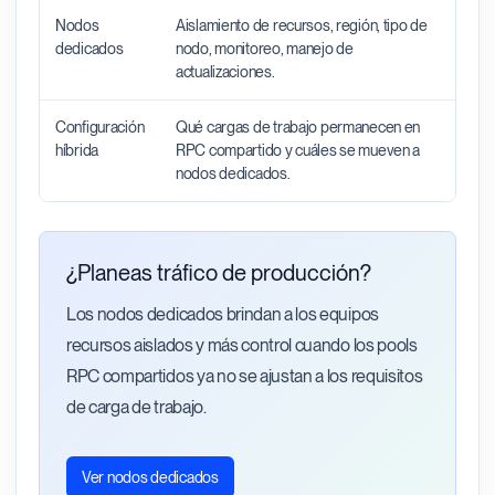
Nodos
Aislamiento de recursos, región, tipo de
Mejor
dedicados
nodo, monitoreo, manejo de
volum
actualizaciones.
requi
Configuración
Qué cargas de trabajo permanecen en
Permi
híbrida
RPC compartido y cuáles se mueven a
selec
nodos dedicados.
del s
¿Planeas tráfico de producción?
Los nodos dedicados brindan a los equipos
recursos aislados y más control cuando los pools
RPC compartidos ya no se ajustan a los requisitos
de carga de trabajo.
Ver nodos dedicados