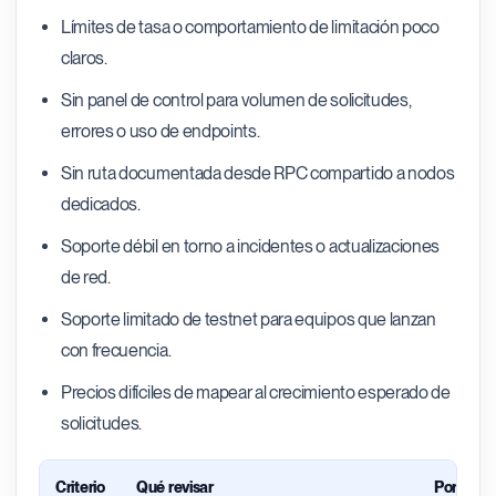
Límites de tasa o comportamiento de limitación poco
claros.
Sin panel de control para volumen de solicitudes,
errores o uso de endpoints.
Sin ruta documentada desde RPC compartido a nodos
dedicados.
Soporte débil en torno a incidentes o actualizaciones
de red.
Soporte limitado de testnet para equipos que lanzan
con frecuencia.
Precios difíciles de mapear al crecimiento esperado de
solicitudes.
Criterio
Qué revisar
Por qué 