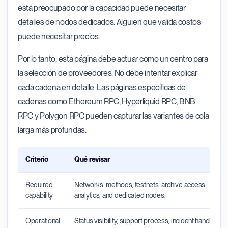
está preocupado por la capacidad puede necesitar
detalles de nodos dedicados. Alguien que valida costos
puede necesitar precios.
Por lo tanto, esta página debe actuar como un centro para
la selección de proveedores. No debe intentar explicar
cada cadena en detalle. Las páginas específicas de
cadenas como Ethereum RPC, Hyperliquid RPC, BNB
RPC y Polygon RPC pueden capturar las variantes de cola
larga más profundas.
Criterio
Qué revisar
Required
Networks, methods, testnets, archive access,
capability
analytics, and dedicated nodes.
Operational
Status visibility, support process, incident handling,