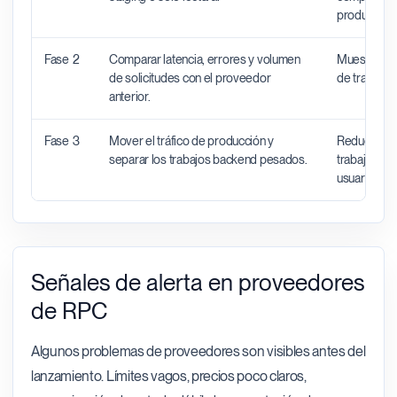
producción.
Fase 2
Comparar latencia, errores y volumen
Muestra si 
de solicitudes con el proveedor
de trabajo 
anterior.
Fase 3
Mover el tráfico de producción y
Reduce la p
separar los trabajos backend pesados.
trabajo int
usuario.
Señales de alerta en proveedores
de RPC
Algunos problemas de proveedores son visibles antes del
lanzamiento. Límites vagos, precios poco claros,