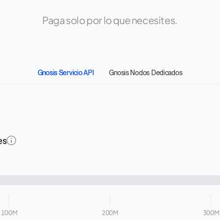
Paga solo por lo que necesites.
Gnosis Servicio API
Gnosis Nodos Dedicados
es
100M
200M
300M