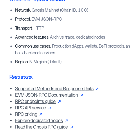
Network:
Gnosis Mainnet (Chain ID: 100)
Protocol:
EVM JSON-RPC
Transport:
HTTP
Advanced features:
Archive, trace, dedicated nodes
Common use cases:
Production dApps, wallets, DeFi protocols, ana
bots, backend services
Region:
N. Virginia (default)
Recursos
Supported Methods and Response Units
EVM JSON-RPC Documentation
RPC endpoints guide
RPC API service
RPC pricing
Explore dedicated nodes
Read the Gnosis RPC guide