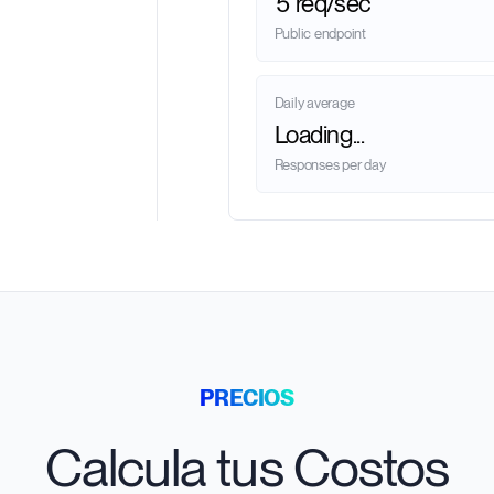
5 req/sec
Public endpoint
Daily average
Loading...
Responses per day
PRECIOS
Calcula tus Costos