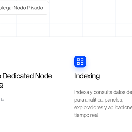
legar Nodo Privado
s Dedicated Node
Indexing
ng
Indexa y consulta datos d
para analítica, paneles,
do
exploradores y aplicacion
tiempo real.