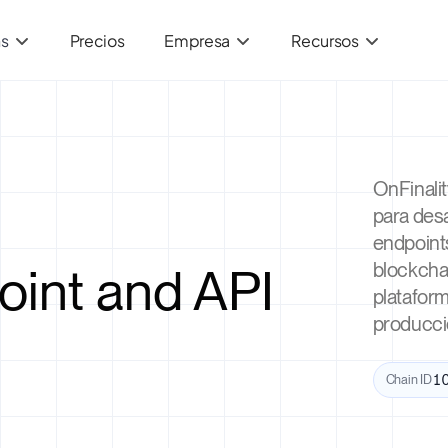
ns
Precios
Empresa
Recursos
OnFinali
para des
endpoint
int and API
blockchai
plataform
producci
Chain ID
1