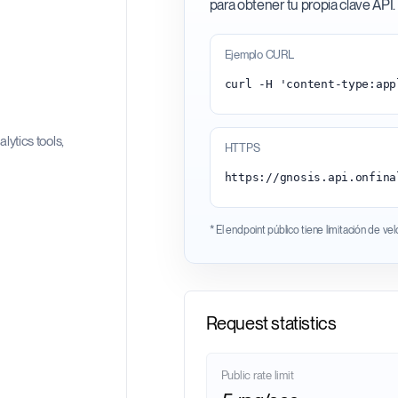
para obtener tu propia clave API.
Ejemplo CURL
lytics tools,
HTTPS
* El endpoint público tiene limitación de ve
Request statistics
Public rate limit