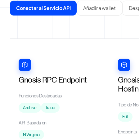
Conectar al Servicio API
Añadir a wallet
Desp
Gnosis RPC Endpoint
Gnosi
Hosti
Funciones Destacadas
Tipo de No
Archive
Trace
Full
API Basada en
Endpoints
N.Virginia