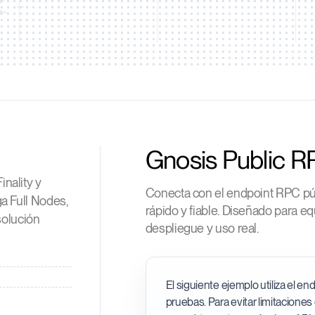
Gnosis Public R
nality y
Conecta con el endpoint RPC púb
a Full Nodes,
rápido y fiable. Diseñado para e
solución
despliegue y uso real.
El siguiente ejemplo utiliza el e
pruebas. Para evitar limitaciones