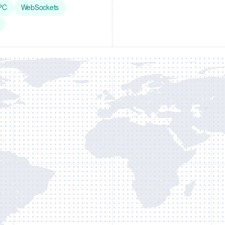
PC
WebSockets