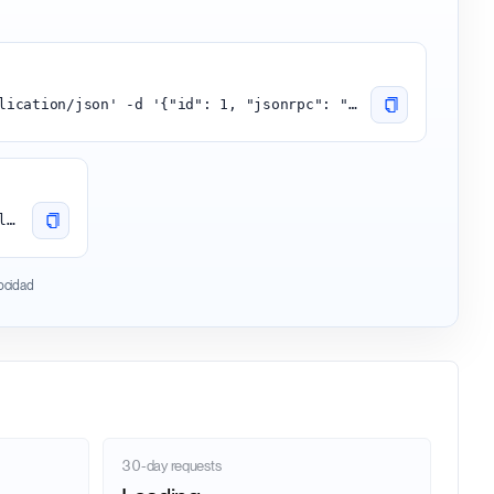
curl -H 'content-type:application/json' -d '{"id": 1, "jsonrpc": "2.0", "method": "eth_blockNumber"}' 'https://gnosis.api.onfinality.io/public'
https://gnosis.api.onfinality.io/public
locidad
30-day requests