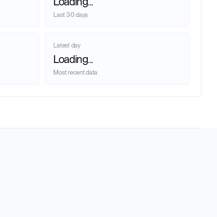
Loading...
Last 30 days
Latest day
Loading...
Most recent data