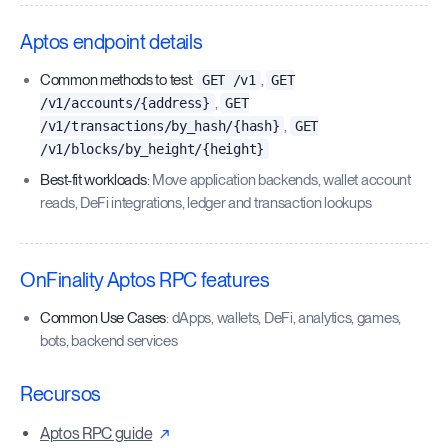
Aptos endpoint details
Common methods to test
:
,
GET /v1
GET
,
/v1/accounts/{address}
GET
,
/v1/transactions/by_hash/{hash}
GET
/v1/blocks/by_height/{height}
Best-fit workloads
: Move application backends, wallet account
reads, DeFi integrations, ledger and transaction lookups
OnFinality Aptos RPC features
Common Use Cases
: dApps, wallets, DeFi, analytics, games,
bots, backend services
Recursos
Aptos RPC guide