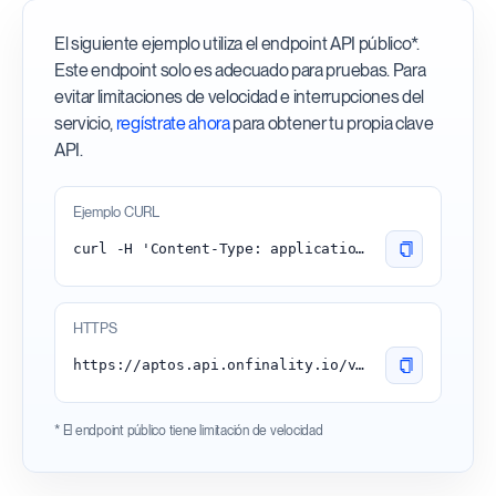
El siguiente ejemplo utiliza el endpoint API público*.
Este endpoint solo es adecuado para pruebas. Para
evitar limitaciones de velocidad e interrupciones del
servicio,
regístrate ahora
para obtener tu propia clave
API.
Ejemplo CURL
curl -H 'Content-Type: application/json' 'https://aptos.api.onfinality.io/v1/public'
HTTPS
https://aptos.api.onfinality.io/v1/public
* El endpoint público tiene limitación de velocidad