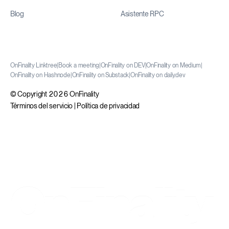
Blog
Asistente RPC
OnFinality Linktree
|
Book a meeting
|
OnFinality on DEV
|
OnFinality on Medium
|
OnFinality on Hashnode
|
OnFinality on Substack
|
OnFinality on daily.dev
© Copyright 2026 OnFinality
Términos del servicio
|
Política de privacidad